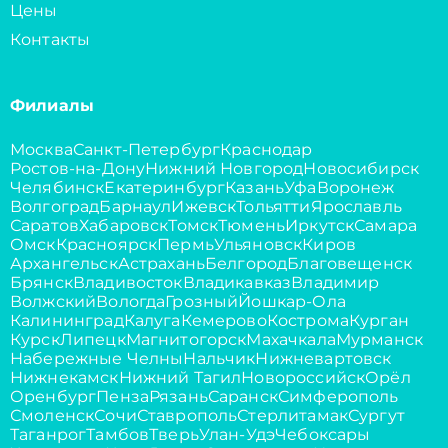
Цены
Контакты
Филиалы
Москва
Санкт-Петербург
Краснодар
Ростов-на-Дону
Нижний Новгород
Новосибирск
Челябинск
Екатеринбург
Казань
Уфа
Воронеж
Волгоград
Барнаул
Ижевск
Тольятти
Ярославль
Саратов
Хабаровск
Томск
Тюмень
Иркутск
Самара
Омск
Красноярск
Пермь
Ульяновск
Киров
Архангельск
Астрахань
Белгород
Благовещенск
Брянск
Владивосток
Владикавказ
Владимир
Волжский
Вологда
Грозный
Йошкар-Ола
Калининград
Калуга
Кемерово
Кострома
Курган
Курск
Липецк
Магнитогорск
Махачкала
Мурманск
Набережные Челны
Нальчик
Нижневартовск
Нижнекамск
Нижний Тагил
Новороссийск
Орёл
Оренбург
Пенза
Рязань
Саранск
Симферополь
Смоленск
Сочи
Ставрополь
Стерлитамак
Сургут
Таганрог
Тамбов
Тверь
Улан-Удэ
Чебоксары