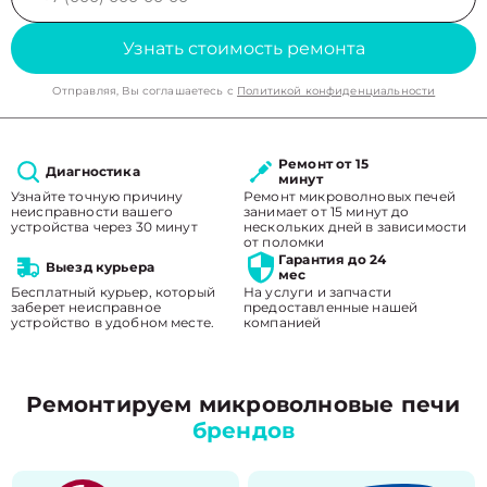
Узнать стоимость ремонта
Отправляя, Вы соглашаетесь с
Политикой конфиденциальности
Ремонт от 15
Диагностика
минут
Узнайте точную причину
Ремонт микроволновых печей
неисправности вашего
занимает от 15 минут до
устройства через 30 минут
нескольких дней в зависимости
от поломки
Гарантия до 24
Выезд курьера
мес
Бесплатный курьер, который
На услуги и запчасти
заберет неисправное
предоставленные нашей
устройство в удобном месте.
компанией
Ремонтируем микроволновые печи
брендов